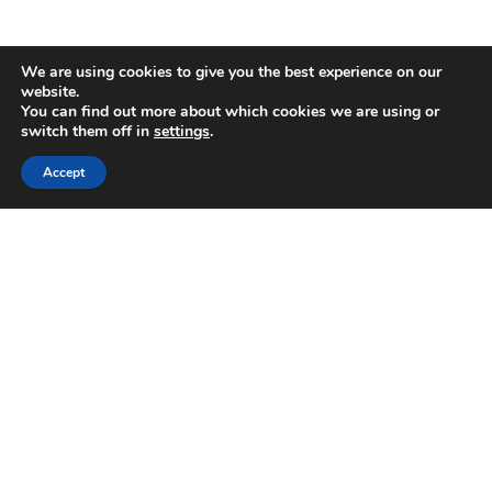
PARTNER/SPONSOREN
We are using cookies to give you the best experience on our
website.
Kassenrollen
You can find out more about which cookies we are using or
switch them off in
settings
.
Stolz präsentiert von
WordPress
|
Theme:
Envo Blog
Accept