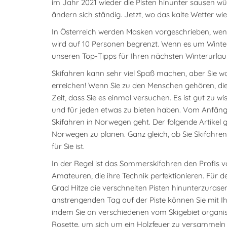
im Jahr 2021 wieder die Pisten hinunter sausen w
ändern sich ständig. Jetzt, wo das kalte Wetter wi
In Österreich werden Masken vorgeschrieben, wenn
wird auf 10 Personen begrenzt. Wenn es um Winters
unseren Top-Tipps für Ihren nächsten Winterurlaub
Skifahren kann sehr viel Spaß machen, aber Sie wo
erreichen! Wenn Sie zu den Menschen gehören, die n
Zeit, dass Sie es einmal versuchen. Es ist gut zu 
und für jeden etwas zu bieten haben. Vom Anfänge
Skifahren in Norwegen geht. Der folgende Artikel g
Norwegen zu planen. Ganz gleich, ob Sie Skifahren
für Sie ist.
In der Regel ist das Sommerskifahren den Profis vo
Amateuren, die ihre Technik perfektionieren. Für d
Grad Hitze die verschneiten Pisten hinunterzura
anstrengenden Tag auf der Piste können Sie mit I
indem Sie an verschiedenen vom Skigebiet organis
Rosette, um sich um ein Holzfeuer zu versammeln 