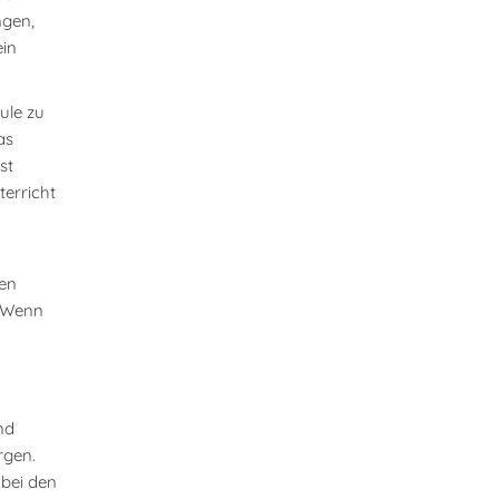
ngen,
ein
ule zu
as
st
terricht
ten
. Wenn
nd
rgen.
 bei den