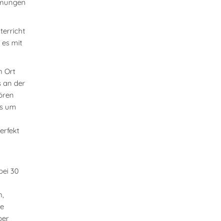
immungen
terricht
 es mit
n Ort
s an der
hören
es um
erfekt
bei 30
n,
he
ber