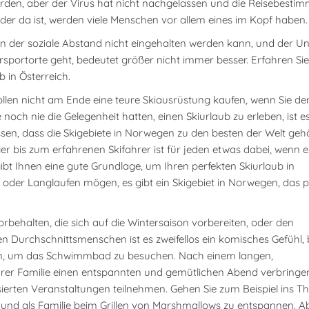
ürden, aber der Virus hat nicht nachgelassen und die Reisebest
eder da ist, werden viele Menschen vor allem eines im Kopf haben.
 der soziale Abstand nicht eingehalten werden kann, und der Un
portorte geht, bedeutet größer nicht immer besser. Erfahren Sie
 in Österreich.
llen nicht am Ende eine teure Skiausrüstung kaufen, wenn Sie de
och nie die Gelegenheit hatten, einen Skiurlaub zu erleben, ist e
wissen, dass die Skigebiete in Norwegen zu den besten der Welt ge
r bis zum erfahrenen Skifahrer ist für jeden etwas dabei, wenn 
ibt Ihnen eine gute Grundlage, um Ihren perfekten Skiurlaub in
 oder Langlaufen mögen, es gibt ein Skigebiet in Norwegen, das p
rbehalten, die sich auf die Wintersaison vorbereiten, oder den
en Durchschnittsmenschen ist es zweifellos ein komisches Gefühl, 
sen, um das Schwimmbad zu besuchen. Nach einem langen,
hrer Familie einen entspannten und gemütlichen Abend verbringe
ierten Veranstaltungen teilnehmen. Gehen Sie zum Beispiel ins T
und als Familie beim Grillen von Marshmallows zu entspannen. A