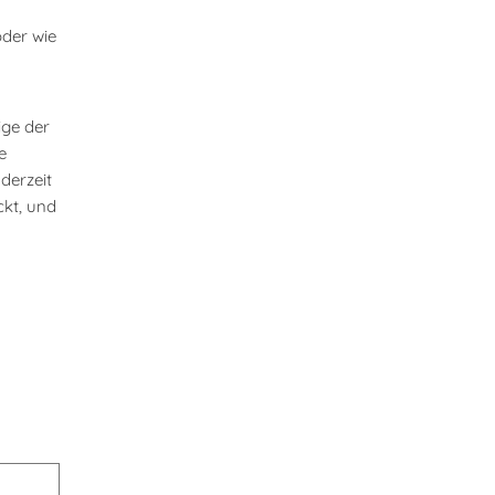
oder wie
ige der
e
 derzeit
ckt, und