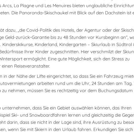
 Arcs, La Plagne und Les Menuires bieten unglaubliche Einrichtu
bieten. Die Panoronda-Skischaukel mit Blick auf den Dachstein ist 
ät dazu, „die Covid-Politik des Hotels, der Agentur oder der Skisch
ige Geld-zurück-Garantie bis zu 48 Stunden vor Kursbeginn an“, w
inderskikurse, Kinderland, Kindergarten – Skiurlaub in Südtirol i
ürfnisse Ihrer Kinder zugeschnitten. Hier verschmilzt der Skiun
ntersport ermöglicht. Eine gute Möglichkeit, sich den Stress zu
 einen Reiseveranstalter.
in der Nähe der Lifte eingerichtet, so dass Sie ein Fahrzeug mie
en Autovermietungen arbeiten rund um die Uhr, 24 Stunden am Tag
aub zu nehmen, müssen Sie es rechtzeitig vor dem Buchungsdatum
 zu unternehmen, dass Sie ein Gebiet auswählen können, das Ihren
spiel Ski- und Snowboardfahren lernen und gleichzeitig die Gege
t darin, dass sie nicht in der Lage sind, ihre Ausrüstung zu beso
isen, wenn Sie mit Skiern in den Urlaub fahren. Erkundigen Sie sich