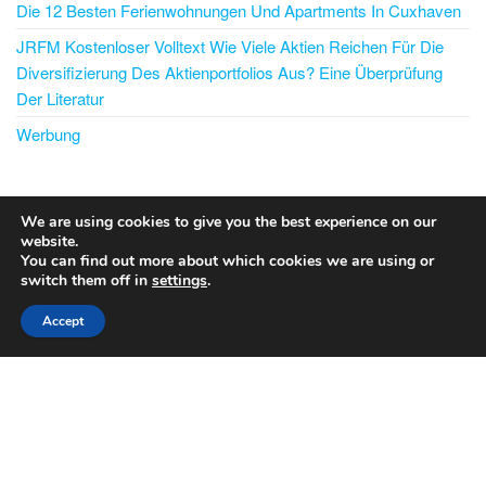
Die 12 Besten Ferienwohnungen Und Apartments In Cuxhaven
JRFM Kostenloser Volltext Wie Viele Aktien Reichen Für Die
Diversifizierung Des Aktienportfolios Aus? Eine Überprüfung
Der Literatur
Werbung
PARTNER/SPONSOREN
We are using cookies to give you the best experience on our
website.
Kassenrollen
You can find out more about which cookies we are using or
switch them off in
settings
.
Stolz präsentiert von
WordPress
|
Theme:
Envo Blog
Accept