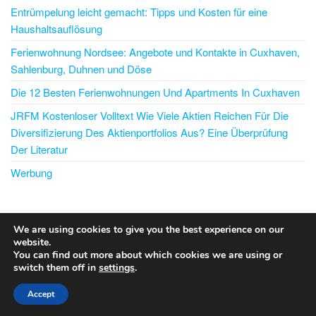
Entrümpelung leicht gemacht: Tipps und Kosten für eine
Haushaltsauflösung
Ferienwohnung Nordsee: Angebote und Kontakte in Cuxhaven,
Sahlenburg, Duhnen und Döse
Die 12 Besten Ferienwohnungen Und Apartments In Cuxhaven
JRFM Kostenloser Volltext Wie Viele Aktien Reichen Für Die
Diversifizierung Des Aktienportfolios Aus? Eine Überprüfung
Der Literatur
Werbung
PARTNER/SPONSOREN
We are using cookies to give you the best experience on our
website.
Kassenrollen
You can find out more about which cookies we are using or
switch them off in
settings
.
Stolz präsentiert von
WordPress
|
Theme:
Envo Blog
Accept