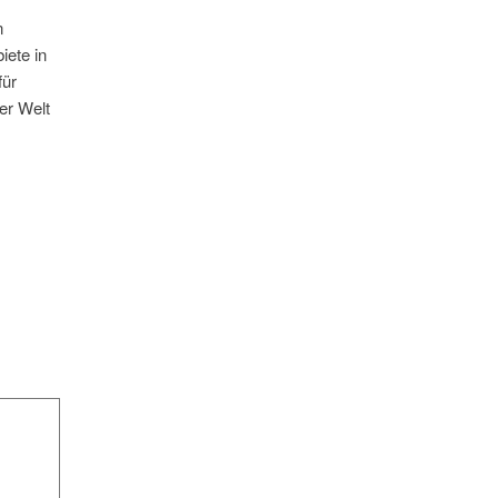
n
iete in
für
der Welt