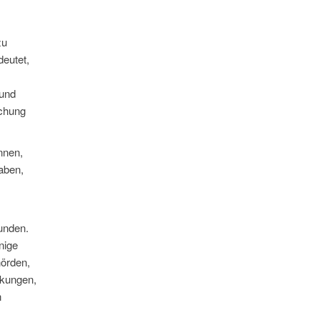
zu
deutet,
 und
uchung
nnen,
aben,
unden.
nige
hörden,
nkungen,
n