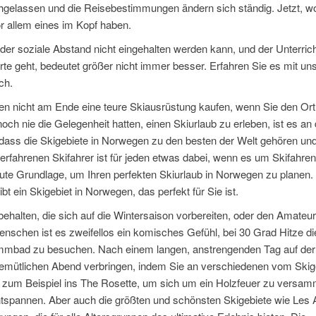
chgelassen und die Reisebestimmungen ändern sich ständig. Jetzt, w
r allem eines im Kopf haben.
r soziale Abstand nicht eingehalten werden kann, und der Unterrich
e geht, bedeutet größer nicht immer besser. Erfahren Sie es mit un
ch.
en nicht am Ende eine teure Skiausrüstung kaufen, wenn Sie den Ort
h nie die Gelegenheit hatten, einen Skiurlaub zu erleben, ist es an d
 dass die Skigebiete in Norwegen zu den besten der Welt gehören und
rfahrenen Skifahrer ist für jeden etwas dabei, wenn es um Skifahren
 gute Grundlage, um Ihren perfekten Skiurlaub in Norwegen zu planen
t ein Skigebiet in Norwegen, das perfekt für Sie ist.
ehalten, die sich auf die Wintersaison vorbereiten, oder den Amateur
enschen ist es zweifellos ein komisches Gefühl, bei 30 Grad Hitze di
mmbad zu besuchen. Nach einem langen, anstrengenden Tag auf der
 gemütlichen Abend verbringen, indem Sie an verschiedenen vom Skig
e zum Beispiel ins The Rosette, um sich um ein Holzfeuer zu versam
ntspannen. Aber auch die größten und schönsten Skigebiete wie Les 