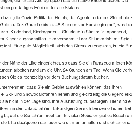
ngen, die für alle Altersgruppen das ultimative Erlebnis bieten. Die
 ein großartiges Erlebnis für alle Skifans.
 dazu, „die Covid-Politik des Hotels, der Agentur oder der Skischule 
e Geld-zurück-Garantie bis zu 48 Stunden vor Kursbeginn an“, was be
e, Kinderland, Kindergarten – Skiurlaub in Südtirol ist spannend,
r Kinder zugeschnitten. Hier verschmilzt der Skiunterricht mit Spiel
icht. Eine gute Möglichkeit, sich den Stress zu ersparen, ist die B
 der Nähe der Lifte eingerichtet, so dass Sie ein Fahrzeug mieten kö
ietungen arbeiten rund um die Uhr, 24 Stunden am Tag. Wenn Sie vorh
üssen Sie es rechtzeitig vor dem Buchungsdatum buchen.
zu unternehmen, dass Sie ein Gebiet auswählen können, das Ihren
el Ski- und Snowboardfahren lernen und gleichzeitig die Gegend erk
sie nicht in der Lage sind, ihre Ausrüstung zu besorgen. Hier sind ei
Skiern in den Urlaub fahren. Erkundigen Sie sich bei den örtlichen Be
ibt, auf die Sie fahren möchten. In vielen Gebieten gibt es Beschrä
die Lifte überqueren darf oder wie oft man anhalten und sich an eine