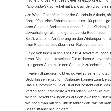
Plagne und Les Menuires bieten unglaubliche Einrichtu
Panoronda-Skischaukel mit Blick auf den Dachstein ist
Jon West, Geschäftsführer der Skischule Altitude, rät
überprüfen. Viele Schulen bieten eine 100-prozentig
dass Sie ohne Bedenken buchen können. Kinderskikurs
abwechslungsreich und genau auf die Bedürfnisse Ihre
Spaß, was eine Annäherung an den Wintersport ermögl
einer Pauschalreise über einen Reiseveranstalter.
Einige von ihnen haben spezielle Autovermietungen in
bevor Sie in den Lift steigen. Die meisten Autoverm
Ihr eigenes Auto mit in den Skiurlaub zu nehmen, m
In vielen Skigebieten gibt es so viel zu sehen und 
Bedürfnissen entspricht. Anfänger können zum Beispi
Das Hauptproblem vieler Urlauber besteht darin, dass 
Vorschläge für die beste Art zu reisen, wenn Sie mit 
welche Beschränkungen es auf den jeweiligen Pisten g
wie hoch man mit den Skiern fahren darf, wie oft man 
Sessellift anschließen darf.