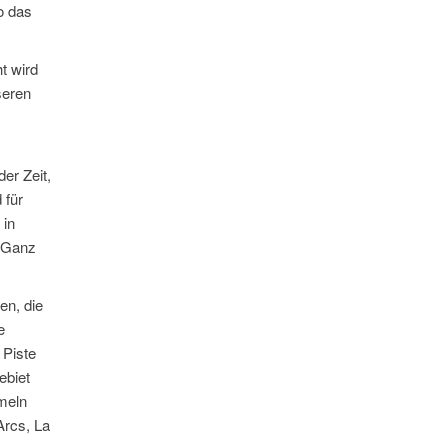
o das
t wird
seren
er Zeit,
 für
 in
. Ganz
en, die
e
 Piste
ebiet
meln
Arcs, La