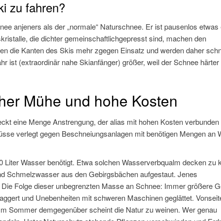
ki zu fahren?
hnee anjeners als der „normale“ Naturschnee. Er ist pausenlos etwas 
Eiskristalle, die dichter gemeinschaftlichgepresst sind, machen den
n die Kanten des Skis mehr zgegen Einsatz und werden daher schn
r ist (extraordinär nahe Skianfänger) größer, weil der Schnee härter i
her Mühe und hohe Kosten
ckt eine Menge Anstrengung, der alias mit hohen Kosten verbunden i
lüsse verlegt gegen Beschneiungsanlagen mit benötigen Mengen an
0 Liter Wasser benötigt. Etwa solchen Wasserverbqualm decken zu 
und Schmelzwasser aus den Gebirgsbächen aufgestaut. Jenes
on. Die Folge dieser unbegrenzten Masse an Schnee: Immer größere G
aggert und Unebenheiten mit schweren Maschinen geglättet. Vonseit
brig. Im Sommer demgegenüber scheint die Natur zu weinen. Wer genau