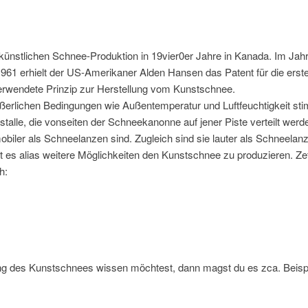
künstlichen Schnee-Produktion in 19vier0er Jahre in Kanada. Im Jahr
961 erhielt der US-Amerikaner Alden Hansen das Patent für die erst
verwendete Prinzip zur Herstellung vom Kunstschnee.
ußerlichen Bedingungen wie Außentemperatur und Luftfeuchtigkeit st
lle, die vonseiten der Schneekanonne auf jener Piste verteilt werd
obiler als Schneelanzen sind. Zugleich sind sie lauter als Schneelan
bt es alias weitere Möglichkeiten den Kunstschnee zu produzieren. Z
h:
ung des Kunstschnees wissen möchtest, dann magst du es zca. Beisp