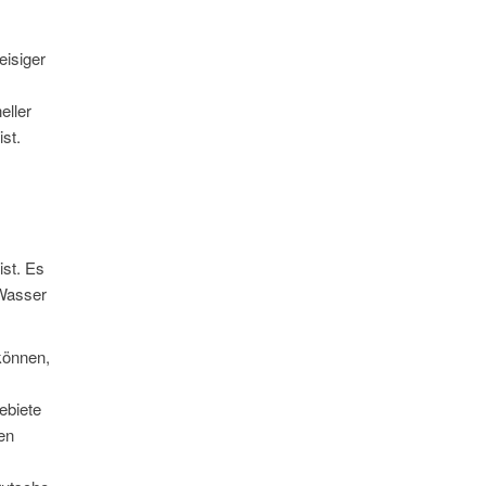
eisiger
eller
st.
st. Es
 Wasser
können,
ebiete
en