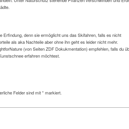
handeln. Unter Naturschutz stehende Pflanzen verschwinden und Erd
ädte.
le Erfindung, denn sie ermöglicht uns das Skifahren, falls es nicht
eile als aka Nachteile aber ohne ihn geht es leider nicht mehr.
htforNature (von Seiten ZDF Dokukmentation) empfehlen, falls du üb
 Kunstschnee erfahren möchtest.
erliche Felder sind mit
*
markiert.