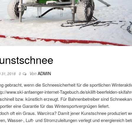
unstschnee
Von
ADMIN
i 31, 2018
0
ebracht, wenn die Schneesicherheit für die sportlichen Winteraktiv
tp://www.ski-anfaenger-internet-Tagebuch.de/skilift-beerfelden-skifah
chinell bzw. künstlich erzeugt. Für Bahnenbetreiber sind Schneeka
portler eine Garantie für das Wintersportvergnügen liefert.
doch oft ein Graus. Warcirca? Damit jener Kunstschnee produziert w
Wasser-, Luft- und Stromzuleitungen verlegt und energiereich bet