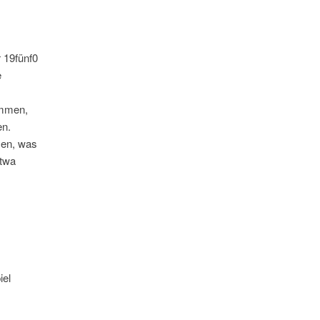
 19fünf0
e
immen,
en.
zen, was
etwa
iel