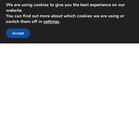
We are using cookies to give you the best experience on our
website.
Kassenrollen
You can find out more about which cookies we are using or
switch them off in
settings
.
Stolz präsentiert von
WordPress
|
Theme:
Envo Blog
Accept