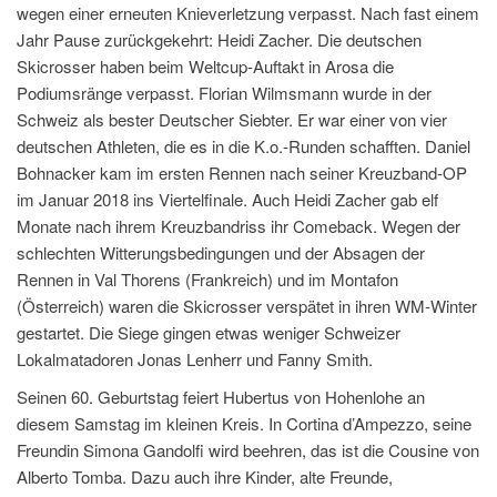
wegen einer erneuten Knieverletzung verpasst. Nach fast einem
Jahr Pause zurückgekehrt: Heidi Zacher. Die deutschen
Skicrosser haben beim Weltcup-Auftakt in Arosa die
Podiumsränge verpasst. Florian Wilmsmann wurde in der
Schweiz als bester Deutscher Siebter. Er war einer von vier
deutschen Athleten, die es in die K.o.-Runden schafften. Daniel
Bohnacker kam im ersten Rennen nach seiner Kreuzband-OP
im Januar 2018 ins Viertelfinale. Auch Heidi Zacher gab elf
Monate nach ihrem Kreuzbandriss ihr Comeback. Wegen der
schlechten Witterungsbedingungen und der Absagen der
Rennen in Val Thorens (Frankreich) und im Montafon
(Österreich) waren die Skicrosser verspätet in ihren WM-Winter
gestartet. Die Siege gingen etwas weniger Schweizer
Lokalmatadoren Jonas Lenherr und Fanny Smith.
Seinen 60. Geburtstag feiert Hubertus von Hohenlohe an
diesem Samstag im kleinen Kreis. In Cortina d’Ampezzo, seine
Freundin Simona Gandolfi wird beehren, das ist die Cousine von
Alberto Tomba. Dazu auch ihre Kinder, alte Freunde,