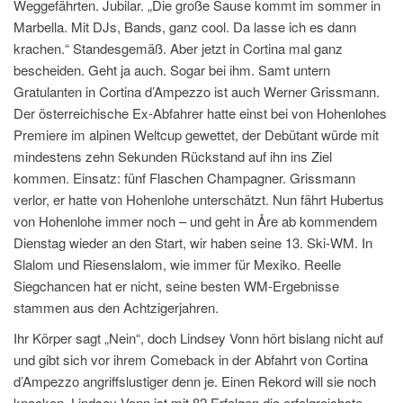
Weggefährten. Jubilar. „Die große Sause kommt im sommer in
Marbella. Mit DJs, Bands, ganz cool. Da lasse ich es dann
krachen.“ Standesgemäß. Aber jetzt in Cortina mal ganz
bescheiden. Geht ja auch. Sogar bei ihm. Samt untern
Gratulanten in Cortina d’Ampezzo ist auch Werner Grissmann.
Der österreichische Ex-Abfahrer hatte einst bei von Hohenlohes
Premiere im alpinen Weltcup gewettet, der Debütant würde mit
mindestens zehn Sekunden Rückstand auf ihn ins Ziel
kommen. Einsatz: fünf Flaschen Champagner. Grissmann
verlor, er hatte von Hohenlohe unterschätzt. Nun fährt Hubertus
von Hohenlohe immer noch – und geht in Åre ab kommendem
Dienstag wieder an den Start, wir haben seine 13. Ski-WM. In
Slalom und Riesenslalom, wie immer für Mexiko. Reelle
Siegchancen hat er nicht, seine besten WM-Ergebnisse
stammen aus den Achtzigerjahren.
Ihr Körper sagt „Nein“, doch Lindsey Vonn hört bislang nicht auf
und gibt sich vor ihrem Comeback in der Abfahrt von Cortina
d’Ampezzo angriffslustiger denn je. Einen Rekord will sie noch
knacken. Lindsey Vonn ist mit 82 Erfolgen die erfolgreichste