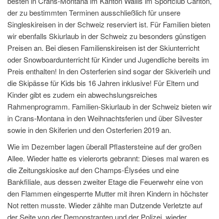
besten in Crans-Montana im Kanton Wallis im Sportclub Carlton,
der zu bestimmten Terminen ausschließlich für unsere
Singleskireisen in der Schweiz reserviert ist. Für Familien bieten
wir ebenfalls Skiurlaub in der Schweiz zu besonders günstigen
Preisen an. Bei diesen Familienskireisen ist der Skiunterricht
oder Snowboardunterricht für Kinder und Jugendliche bereits im
Preis enthalten! In den Osterferien sind sogar der Skiverleih und
die Skipässe für Kids bis 16 Jahren inklusive! Für Eltern und
Kinder gibt es zudem ein abwechslungsreiches
Rahmenprogramm. Familien-Skiurlaub in der Schweiz bieten wir
in Crans-Montana in den Weihnachtsferien und über Silvester
sowie in den Skiferien und den Osterferien 2019 an.
Wie im Dezember lagen überall Pflastersteine auf der großen
Allee. Wieder hatte es vielerorts gebrannt: Dieses mal waren es
die Zeitungskioske auf den Champs-Élysées und eine
Bankfiliale, aus dessen zweiter Etage die Feuerwehr eine von
den Flammen eingesperrte Mutter mit ihren Kindern in höchster
Not retten musste. Wieder zählte man Dutzende Verletzte auf
der Seite von der Demonstranten und der Polizei, wieder