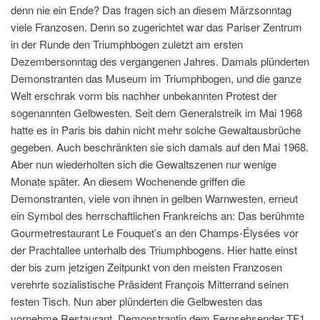
denn nie ein Ende? Das fragen sich an diesem Märzsonntag
viele Franzosen. Denn so zugerichtet war das Pariser Zentrum
in der Runde den Triumphbogen zuletzt am ersten
Dezembersonntag des vergangenen Jahres. Damals plünderten
Demonstranten das Museum im Triumphbogen, und die ganze
Welt erschrak vorm bis nachher unbekannten Protest der
sogenannten Gelbwesten. Seit dem Generalstreik im Mai 1968
hatte es in Paris bis dahin nicht mehr solche Gewaltausbrüche
gegeben. Auch beschränkten sie sich damals auf den Mai 1968.
Aber nun wiederholten sich die Gewaltszenen nur wenige
Monate später. An diesem Wochenende griffen die
Demonstranten, viele von ihnen in gelben Warnwesten, erneut
ein Symbol des herrschaftlichen Frankreichs an: Das berühmte
Gourmetrestaurant Le Fouquet’s an den Champs-Élysées vor
der Prachtallee unterhalb des Triumphbogens. Hier hatte einst
der bis zum jetzigen Zeitpunkt von den meisten Franzosen
verehrte sozialistische Präsident François Mitterrand seinen
festen Tisch. Nun aber plünderten die Gelbwesten das
vornehme Restaurant. Demonstrantin dem Fernsehsender TF1